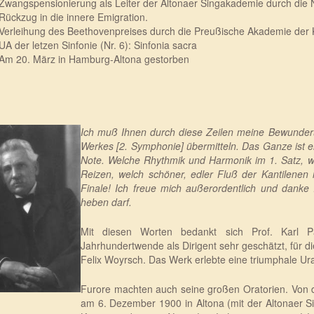
Zwangspensionierung als Leiter der Altonaer Singakademie durch die Na
Rückzug in die innere Emigration.
Verleihung des Beethovenpreises durch die Preußische Akademie der
UA der letzen Sinfonie (Nr. 6): Sinfonia sacra
Am 20. März in Hamburg-Altona gestorben
Ich muß Ihnen durch diese Zeilen meine Bewunder
Werkes [2. Symphonie] übermitteln. Das Ganze ist ei
Note. Welche Rhythmik und Harmonik im 1. Satz, wi
Reizen, welch schöner, edler Fluß der Kantilenen
Finale! Ich freue mich außerordentlich und danke 
heben darf.
Mit diesen Worten bedankt sich Prof. Karl P
Jahrhundertwende als Dirigent sehr geschätzt, für 
Felix Woyrsch. Das Werk erlebte eine triumphale Ur
Furore machten auch seine großen Oratorien. Von d
am 6. Dezember 1900 in Altona (mit der Altonaer 