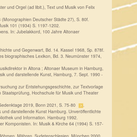
 und Orgel (ad libit.), Text und Musik von Felix
8 (Monographien Deutscher Städte 27), S. 80f.
 Musik 101 (1934) S. 1197-1202.
ens. In: Jubelakkord, 100 Jahre Altonaer
hichte und Gegenwart, Bd. 14. Kassel 1968, Sp. 878f.
es biographisches Lexikon, Bd. 3. Neumünster 1974,
sikdirektor in Altona ; Altonaer Museum in Hamburg,
k und darstellende Kunst, Hamburg, 7. Sept. 1990 -
rsuchung zur Entstehungsgeschichte, zur Textvorlage
en Staatsprüfung, Hochschule für Musik und Theater
 Gedenktage 2019, Bonn 2021, S. 75-80
.
und darstellende Kunst Hamburg. Unveröffentlichte
liothek und Information. Hamburg 1992.
er Komponisten. In: Musik & Kirche 64 (1994) S. 157-
: Böhmen, Mähren, Sudetenschlesien. München 2000,