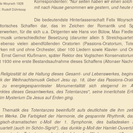
Korrespondenten:
"Nur selten haben wir einen solc
lix Woyrsch 1928
mit nach Hause genommen wie gestern, und heute noc
: Rudolf Dührkoop
Die bedeutendste Hinterlassenschaft Felix Woyrsc
itorisches Schaffen dar, das im Zeichen der Romantik und Sp
erwerken, für die sich u.a. Dirigenten wie Hans von Bülow, Max Fiedl
usik unterschiedlicher Besetzung (darunter allein 5 Streichquartette, 
ebenso vielen abendfüllenden Oratorien (Passions-Oratorium, To
ken mit und ohne Orchester, über 100 Liedern sowie Klavier- und Or
, Ernst Gernot Klußmann, später Rektor des Vogtschen Konservatori
t 1930 eine erste Bestandsaufnahme dieses Schaffens (Altonaer Nachri
e Religiosität ist die Haltung dieses Gesamt- und Lebenswerkes, begi
k der Weihnachtsmusik Geburt Jesu op. 18, über das Passions-Orat
 zu energiegespanntester Monumentalität sich steigernd im 
unktes dieses Gesamtwerkes, des Totentanzes", seine innerlichste Erf
 im Mysterium Da Jesus auf Erden ging.
d Thematik des Totentanzes beeinflußt aufs deutlichste die ihm zeit
en Werke. Die Farbigkeit der Harmonie, die gespannte Rhythmik, d
agisch-dramatischen c-Moll der 1. Symphonie, des balladesken 
uartett (auch im Schön-Sigrid"), das dunkle g-Moll der Hamlet-Ouvertür