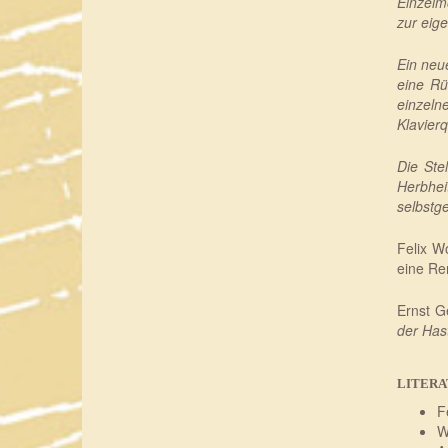
Einzelm
zur eige
Ein neu
eine Rü
einzeln
Klavierq
Die Ste
Herbhei
selbstg
Felix W
eine Re
Ernst G
der Has
LITERA
F
W