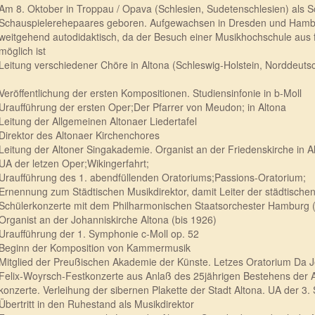
Am 8. Oktober in Troppau / Opava (Schlesien, Sudetenschlesien) als 
Schauspielerehepaares geboren. Aufgewachsen in Dresden und Hambu
weitgehend autodidaktisch, da der Besuch einer Musikhochschule aus f
möglich ist
Leitung verschiedener Chöre in Altona (Schleswig-Holstein, Norddeuts
Veröffentlichung der ersten Kompositionen. Studiensinfonie in b-Moll
Uraufführung der ersten Oper;Der Pfarrer von Meudon; in Altona
Leitung der Allgemeinen Altonaer Liedertafel
Direktor des Altonaer Kirchenchores
Leitung der Altoner Singakademie. Organist an der Friedenskirche in A
UA der letzen Oper;Wikingerfahrt;
Uraufführung des 1. abendfüllenden Oratoriums;Passions-Oratorium;
Ernennung zum Städtischen Musikdirektor, damit Leiter der städtische
Schülerkonzerte mit dem Philharmonischen Staatsorchester Hamburg 
Organist an der Johanniskirche Altona (bis 1926)
Uraufführung der 1. Symphonie c-Moll op. 52
Beginn der Komposition von Kammermusik
Mitglied der Preußischen Akademie der Künste. Letzes Oratorium Da J
Felix-Woyrsch-Festkonzerte aus Anlaß des 25jährigen Bestehens der A
konzerte. Verleihung der sibernen Plakette der Stadt Altona. UA der 3. 
Übertritt in den Ruhestand als Musikdirektor