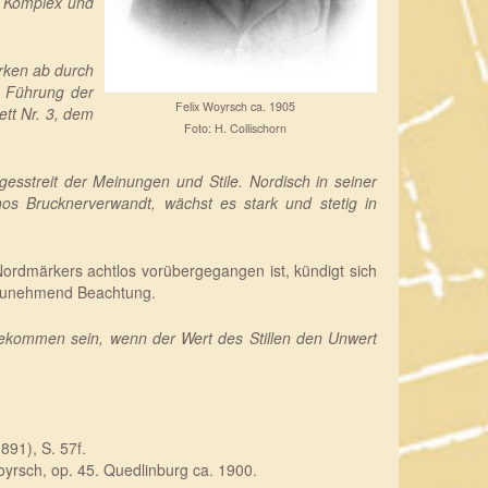
n Komplex und
erken ab durch
e Führung der
Felix Woyrsch ca. 1905
ett Nr. 3, dem
Foto: H. Collischorn
esstreit der Meinungen und Stile. Nordisch in seiner
Ethos Brucknerverwandt, wächst es stark und stetig in
ordmärkers achtlos vorübergegangen ist, kündigt sich
t zunehmend Beachtung.
gekommen sein, wenn der Wert des Stillen den Unwert
891), S. 57f.
rsch, op. 45. Quedlinburg ca. 1900.