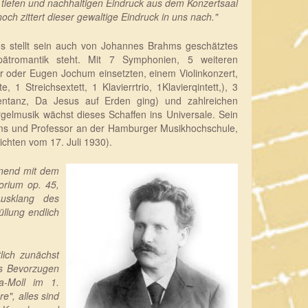
h tiefen und nachhaltigen Eindruck aus dem Konzertsaal
h zittert dieser gewaltige Eindruck in uns nach."
hs stellt sein auch von Johannes Brahms geschätztes
ätromantik steht. Mit 7 Symphonien, 5 weiteren
er oder Eugen Jochum einsetzten, einem Violinkonzert,
1 Streichsextett, 1 Klavierrtrio, 1Klavierqintett,), 3
tentanz, Da Jesus auf Erden ging) und zahlreichen
gelmusik wächst dieses Schaffen ins Universale. Sein
ums und Professor an der Hamburger Musikhochschule,
chten vom 17. Juli 1930).
nnend mit dem
orium op. 45,
Ausklang des
üllung endlich
lich zunächst
as Bevorzugen
a-Moll im 1.
e", alles sind