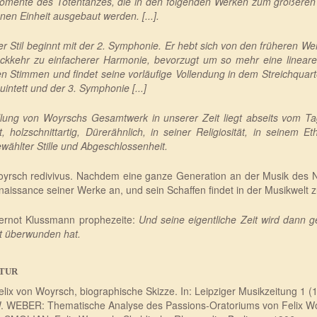
omente des Totentanzes, die in den folgenden Werken zum größere
nen Einheit ausgebaut werden. [...].
er Stil beginnt mit der 2. Symphonie. Er hebt sich von den früheren W
ckkehr zu einfacherer Harmonie, bevorzugt um so mehr eine linear
en Stimmen und findet seine vorläufige Vollendung in dem Streichquart
uintett und der 3. Symphonie [...]
llung von Woyrschs Gesamtwerk in unserer Zeit liegt abseits vom Tag
t, holzschnittartig, Dürerähnlich, in seiner Religiosität, in seinem 
ewählter Stille und Abgeschlossenheit.
oyrsch redivivus. Nachdem eine ganze Generation an der Musik des N
naissance seiner Werke an, und sein Schaffen findet in der Musikwel
ernot Klussmann prophezeite:
Und seine eigentliche Zeit wird dann 
t überwunden hat.
TUR
elix von Woyrsch, biographische Skizze. In: Leipziger Musikzeitung 1 (1
. WEBER: Thematische Analyse des Passions-Oratoriums von Felix Woy