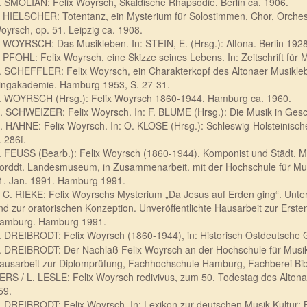
. SMOLIAN: Felix Woyrsch, Skaldische Rhapsodie. Berlin ca. 1906.
. HIELSCHER: Totentanz, ein Mysterium für Solostimmen, Chor, Orchester
oyrsch, op. 51. Leipzig ca. 1908.
. WOYRSCH: Das Musikleben. In: STEIN, E. (Hrsg.): Altona. Berlin 192
. PFOHL: Felix Woyrsch, eine Skizze seines Lebens. In: Zeitschrift für
. SCHEFFLER: Felix Woyrsch, ein Charakterkopf des Altonaer Musikleb
ingakademie. Hamburg 1953, S. 27-31.
. WOYRSCH (Hrsg.): Felix Woyrsch 1860-1944. Hamburg ca. 1960.
. SCHWEIZER: Felix Woyrsch. In: F. BLUME (Hrsg.): Die Musik in Gesc
. HAHNE: Felix Woyrsch. In: O. KLOSE (Hrsg.): Schleswig-Holsteinisch
. 286f.
. FEUSS (Bearb.): Felix Woyrsch (1860-1944). Komponist und Städt. Mu
orddt. Landesmuseum, in Zusammenarbeit. mit der Hochschule für Musi
1. Jan. 1991. Hamburg 1991.
. C. RIEKE: Felix Woyrschs Mysterium „Da Jesus auf Erden ging“. Unte
nd zur oratorischen Konzeption. Unveröffentlichte Hausarbeit zur Erst
amburg. Hamburg 1991.
. DREIBRODT: Felix Woyrsch (1860-1944), in: Historisch Ostdeutsche
. DREIBRODT: Der Nachlaß Felix Woyrsch an der Hochschule für Musik 
ausarbeit zur Diplomprüfung, Fachhochschule Hamburg, Fachberei Bib
ERS / L. LESLE: Felix Woyrsch redivivus, zum 50. Todestag des Altona
59.
. DREIBRODT: Felix Woyrsch. In: Lexikon zur deutschen Musik-Kultur