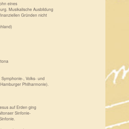
Sohn eines
rg. Musikalische Ausbildung
inanziellen Gründen nicht
chland)
ltona
n Symphonie-, Volks- und
(Hamburger Philharmonie).
esus auf Erden ging
ltonaer Sinfonie-
Sinfonie.