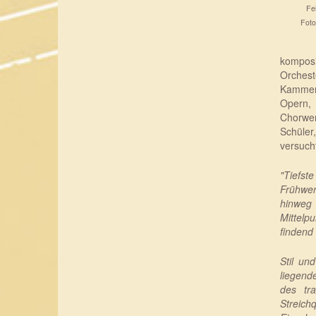
Fe
Foto
kompos
Orchest
Kammerm
Opern, 
Chorwer
Schüler
versuch
"Tiefst
Frühwer
hinweg
Mittelp
findend
Stil un
liegend
des tr
Streichq