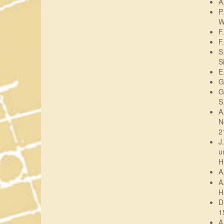
A
P
W
F
F
S
S
E
G
G
S
A
N
2
J
u
H
A
A
H
D
1
A