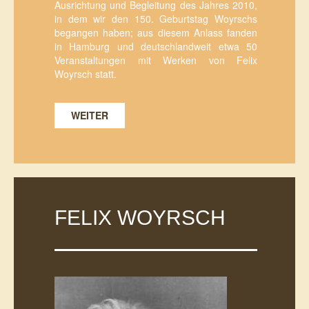
Ausrichtung und Begleitung des Jahres 2010,
in dem wir den 150. Geburtstag Woyrschs
begangen haben; aus diesem Anlass fanden
in Hamburg und deutschlandweit etwa 50
Veranstaltungen mit Werken von Felix
Woyrsch statt.
WEITER
FELIX WOYRSCH